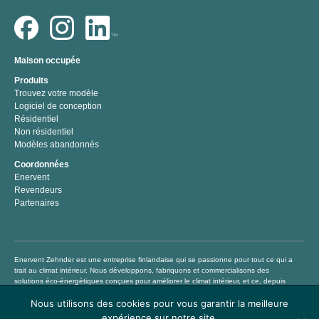
Maison occupée
Produits
Trouvez votre modèle
Logiciel de conception
Résidentiel
Non résidentiel
Modèles abandonnés
Coordonnées
Enervent
Revendeurs
Partenaires
Enervent Zehnder est une entreprise finlandaise qui se passionne pour tout ce qui a
trait au climat intérieur. Nous développons, fabriquons et commercialisons des
solutions éco-énergétiques conçues pour améliorer le climat intérieur, et ce, depuis
1983. Notre mission consiste à aider chacun à vivre et à travailler dans un climat
Nous utilisons des cookies pour vous garantir la meilleure
intérieur sain et confortable en proposant des produits de traitement de l’air de
qualité supérieure permettant non seulement d’économiser de l’argent mais
expérience sur notre site.