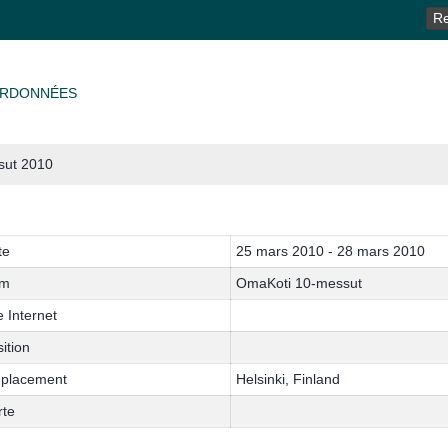
RE
RDONNÉES
sut 2010
te
25 mars 2010 - 28 mars 2010
m
OmaKoti 10-messut
e Internet
ition
placement
Helsinki, Finland
rte