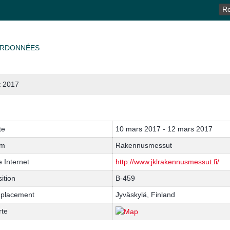
RE
RDONNÉES
 2017
te
10 mars 2017 - 12 mars 2017
m
Rakennusmessut
e Internet
http://www.jklrakennusmessut.fi/
ition
B-459
placement
Jyväskylä, Finland
rte