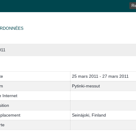
RE
RDONNÉES
011
te
25 mars 2011 - 27 mars 2011
m
Pytinki-messut
e Internet
ition
placement
Seinäjoki, Finland
rte