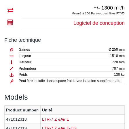
+/- 1300 m³/h
Mesuré à 100 Pa avec des filtres F7/M5
Logiciel de conception
Fiche technique
Ø
Gaines
Ø 250 mm
Largeur
1510 mm
Hauteur
720 mm
Profondeur
707 mm
Poids
130 kg
Peut être installé dans espace froid avec isolation supplémentaire
Models
Product number
Unité
471012318
LTR-7 Z eAir E
471012319
LTR-7 Z eAir E-CG