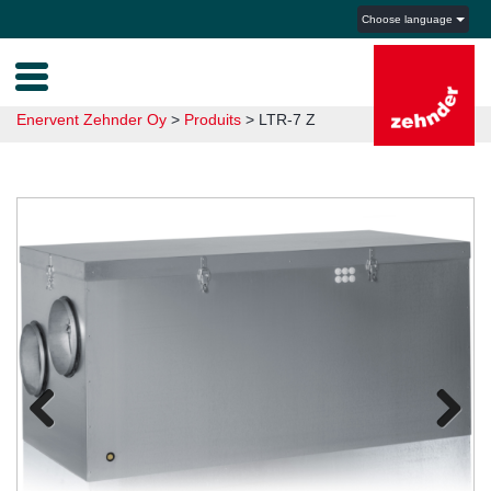
Choose language
Enervent Zehnder Oy
>
Produits
>
LTR-7 Z