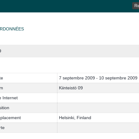
RE
RDONNÉES
9
te
7 septembre 2009 - 10 septembre 2009
m
Kiinteistö 09
e Internet
ition
placement
Helsinki, Finland
rte