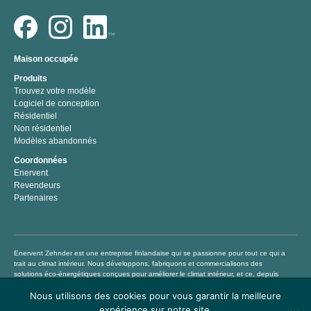
Maison occupée
Produits
Trouvez votre modèle
Logiciel de conception
Résidentiel
Non résidentiel
Modèles abandonnés
Coordonnées
Enervent
Revendeurs
Partenaires
Enervent Zehnder est une entreprise finlandaise qui se passionne pour tout ce qui a
trait au climat intérieur. Nous développons, fabriquons et commercialisons des
solutions éco-énergétiques conçues pour améliorer le climat intérieur, et ce, depuis
1983. Notre mission consiste à aider chacun à vivre et à travailler dans un climat
Nous utilisons des cookies pour vous garantir la meilleure
intérieur sain et confortable en proposant des produits de traitement de l’air de
qualité supérieure permettant non seulement d’économiser de l’argent mais
expérience sur notre site.