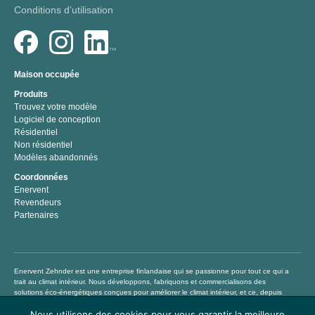
Conditions d’utilisation
Maison occupée
Produits
Trouvez votre modèle
Logiciel de conception
Résidentiel
Non résidentiel
Modèles abandonnés
Coordonnées
Enervent
Revendeurs
Partenaires
Enervent Zehnder est une entreprise finlandaise qui se passionne pour tout ce qui a
trait au climat intérieur. Nous développons, fabriquons et commercialisons des
solutions éco-énergétiques conçues pour améliorer le climat intérieur, et ce, depuis
1983. Notre mission consiste à aider chacun à vivre et à travailler dans un climat
Nous utilisons des cookies pour vous garantir la meilleure
intérieur sain et confortable en proposant des produits de traitement de l’air de