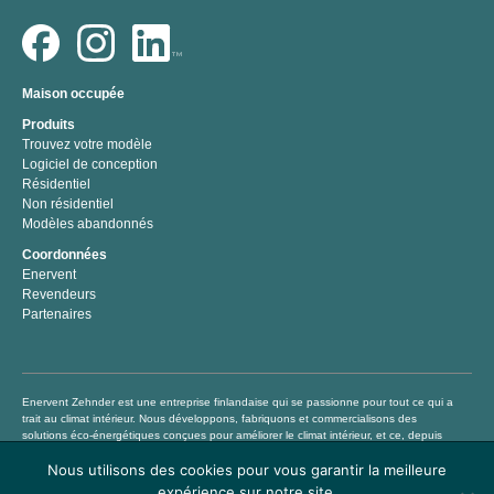
Maison occupée
Produits
Trouvez votre modèle
Logiciel de conception
Résidentiel
Non résidentiel
Modèles abandonnés
Coordonnées
Enervent
Revendeurs
Partenaires
Enervent Zehnder est une entreprise finlandaise qui se passionne pour tout ce qui a
trait au climat intérieur. Nous développons, fabriquons et commercialisons des
solutions éco-énergétiques conçues pour améliorer le climat intérieur, et ce, depuis
1983. Notre mission consiste à aider chacun à vivre et à travailler dans un climat
Nous utilisons des cookies pour vous garantir la meilleure
intérieur sain et confortable en proposant des produits de traitement de l’air de
qualité supérieure permettant non seulement d’économiser de l’argent mais
expérience sur notre site.