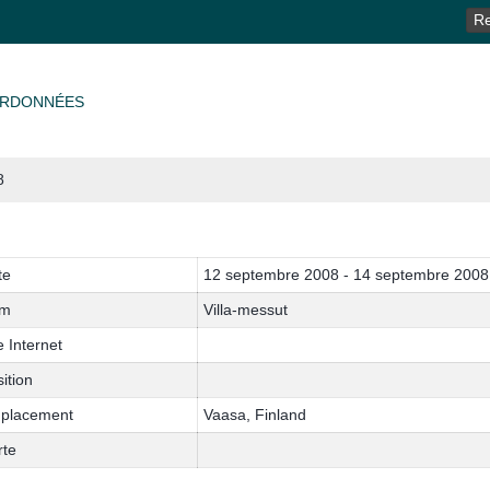
RE
RDONNÉES
8
te
12 septembre 2008 - 14 septembre 2008
m
Villa-messut
e Internet
ition
placement
Vaasa, Finland
rte