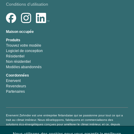
Conditions d’utilisation
Maison occupée
Produits
Trouvez votre modèle
Logiciel de conception
Résidentiel
Non résidentiel
Modèles abandonnés
Coordonnées
Enervent
Revendeurs
Partenaires
Enervent Zehnder est une entreprise finlandaise qui se passionne pour tout ce qui a
trait au climat intérieur. Nous développons, fabriquons et commercialisons des
solutions éco-énergétiques conçues pour améliorer le climat intérieur, et ce, depuis
1983. Notre mission consiste à aider chacun à vivre et à travailler dans un climat
Nous utilisons des cookies pour vous garantir la meilleure
intérieur sain et confortable en proposant des produits de traitement de l’air de