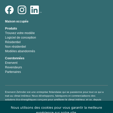
Maison occupée
Produits
Trouvez votre modèle
Logiciel de conception
Résidentiel
Non résidentiel
Modèles abandonnés
Coordonnées
Enervent
Revendeurs
Partenaires
Enervent Zehnder est une entreprise finlandaise qui se passionne pour tout ce qui a
trait au climat intérieur. Nous développons, fabriquons et commercialisons des
solutions éco-énergétiques conçues pour améliorer le climat intérieur, et ce, depuis
1983. Notre mission consiste à aider chacun à vivre et à travailler dans un climat
Nous utilisons des cookies pour vous garantir la meilleure
intérieur sain et confortable en proposant des produits de traitement de l’air de
qualité supérieure permettant non seulement d’économiser de l’argent mais
expérience sur notre site.