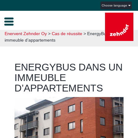
Choose language
Enervent Zehnder Oy
>
Cas de réussite
>
EnergyBus dans un
immeuble d’appartements
ENERGYBUS DANS UN
IMMEUBLE
D’APPARTEMENTS