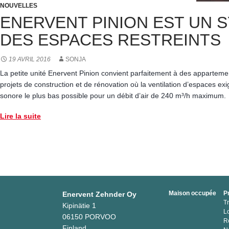
NOUVELLES
ENERVENT PINION EST UN S
DES ESPACES RESTREINTS
19 AVRIL 2016
SONJA
La petite unité Enervent Pinion convient parfaitement à des appartemen
projets de construction et de rénovation où la ventilation d’espaces e
sonore le plus bas possible pour un débit d’air de 240 m³/h maximum.
Lire la suite
Maison occupée
P
Enervent Zehnder Oy
T
Kipinätie 1
L
06150 PORVOO
R
Finland