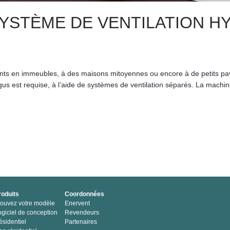
YSTÈME DE VENTILATION HY
ts en immeubles, à des maisons mitoyennes ou encore à de petits pavill
xigus est requise, à l’aide de systèmes de ventilation séparés. La mac
roduits
Coordonnées
rouvez votre modèle
Enervent
ogiciel de conception
Revendeurs
ésidentiel
Partenaires